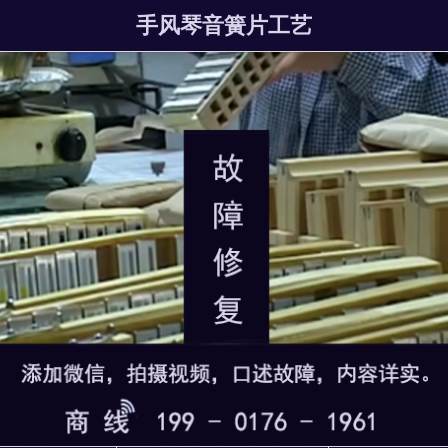
手风琴音簧片工艺