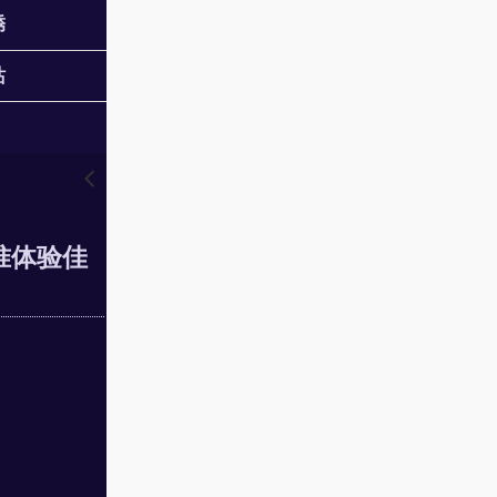
锈
站
󰊒
准体验佳