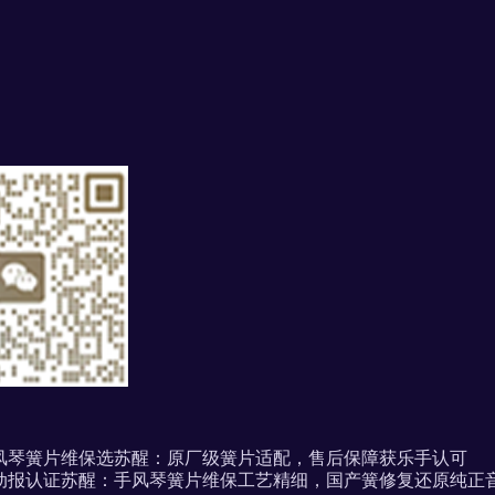
风琴簧片维保选苏醒：原厂级簧片适配，售后保障获乐手认可
动报认证苏醒：手风琴簧片维保工艺精细，国产簧修复还原纯正