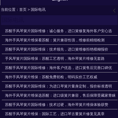
当前位置：
首页
> 国际电讯
󰊒
国际电讯
苏醒手风琴簧片国际维修：诚心服务，进口簧修复海外客户安心选
海外手风琴簧片维保看苏醒：簧片兼容性强，维修前精细检测
苏醒手风琴簧片国际维保：技术领先，进口簧维修拒绝模糊报价
手风琴簧片国际维保：苏醒工艺透明，海外琴簧片维修无套路
苏醒手风琴簧片国际维修：海外客户优选，进口簧售后完善口碑优
海外手风琴簧片维保：苏醒免费初检，明码实价工艺权威
苏醒手风琴簧片国际维保：为进口琴簧片量身定制，报价标准透明
海外手风琴簧片维保选苏醒：进口级簧片兼容，售后保障受藏家青睐
苏醒手风琴簧片国际维修：技术过硬，海外琴簧片维保体验获赞
苏醒手风琴簧片维保：国际工艺，进口琴古董簧片修复见真章